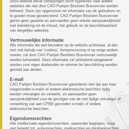
Deze website bevat verwijzingen en/of hyperlinks naar andere
websites die niet door CAO Partijen Besloten Busvervoer worden
beheerd. Deze zijn opgenomen ter informatie van de gebruikers en
te goeder trouw geselecteerd. CAO Partijen Besloten Busvervoer
geven geen garantie en aanvaarden geen enkele aansprakelijkheid
met betrekking tot de inhoud, het gebruik en de beschikbaarheid
van dergelijke websites.
Vertrouwelijke informatie
Alle informatie die een bezoeker op de website achterlaat, al dan
niet met behulp van 'cookies', formprocessing of op enige andere
manier, zal door CAO Partijen Besloten Busvervoer vertrouwelijk
worden behandeld. Deze informatie zal uitsluitend aangewend
worden voor eigen doeleinden en nimmer ter beschikking worden
gesteld aan derden.
E-mail
CAO Partijen Besloten Busvervoer garanderen niet dat aan haar
toegezonden e-mails of andere elektronische berichten tijdig
worden ontvangen en verwerkt, en aanvaarden geen
aansprakelijkheid voor de gevolgen van de niet tijdige ontvangst of
verwerking van aan CPBB gezonden e-mails of andere
elektronische berichten.
Eigendomsrechten
Alle intellectuele eigendomsrechten, waaronder begrepen, maar
niet beperkt tot, auteursrechten, merkrechten en databankrechten,