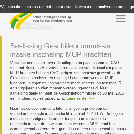
Wij gebruiken cookies om het gebruik van de website te analyseren en het g
Beslissing Geschillencommissie
inzake inschaling MUP-krachten
Vanwege een geschil over de uitleg en toepassing van de CAO
voor het Besloten Busvervoer ten aanzien van de inschaling van
MUP-krachten hebben CAO-partijen zich opnieuw gewend tot de
Geschillencommissie. Voorgelegd is de vraag waarom MUP-
krachten, in tegenstelling tot vaste medewerkers, op minimaal 5
ervaringsjaren zouden moeten worden ingeschaald. Naar
aanleiding daarvan heeft de Geschillencommissie op 30 mei 2016
een bindend advies uitgebracht.
Lees verder >>
Naar het oordeel van de arbiter is er geen sprake van een
verboden onderscheid als bedoeld in artikel 7:648 BW. De hogere
inschaling is volgens de arbiter toegestaan vanwege de
onzekerheid over de te werken uren waarmee MUP-krachten
worden geconfronteerd. Het gaat dus om een onderscheid op basis
van contractsvorm. De naar aanleiding van de vorige arbitrale