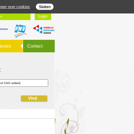
eer over cookies
Sluiten
gde documenten te downloaden
ieuws
Contact
: