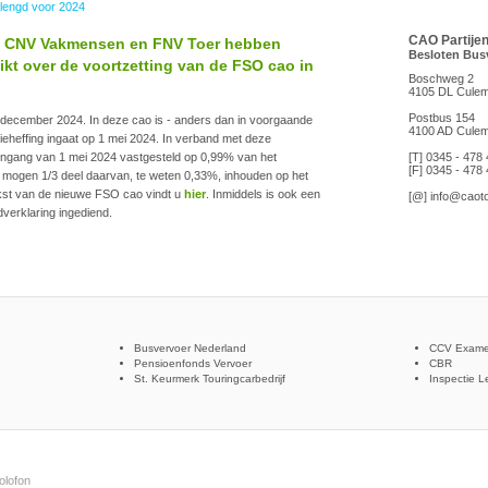
lengd voor 2024
CAO Partije
, CNV Vakmensen en FNV Toer hebben
Besloten Bus
kt over de voortzetting van de FSO cao in
Boschweg 2
4105 DL Cule
Postbus 154
 december 2024. In deze cao is - anders dan in voorgaande
4100 AD Cule
ieheffing ingaat op 1 mei 2024. In verband met deze
ingang van 1 mei 2024 vastgesteld op 0,99% van het
[T] 0345 - 478
[F] 0345 - 478
 mogen 1/3 deel daarvan, te weten 0,33%, inhouden op het
kst van de nieuwe FSO cao vindt u
hier
. Inmiddels is ook een
[@]
info@caoto
verklaring ingediend.
Busvervoer Nederland
CCV Exame
Pensioenfonds Vervoer
CBR
St. Keurmerk Touringcarbedrijf
Inspectie L
olofon