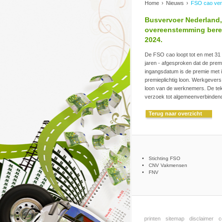
Home
›
Nieuws
›
FSO cao ver
Busvervoer Nederland
overeenstemming berei
2024.
De FSO cao loopt tot en met 31
jaren - afgesproken dat de prem
ingangsdatum is de premie met 
premieplichtig loon. Werkgevers
loon van de werknemers. De te
verzoek tot algemeenverbindend
Terug naar overzicht
Stichting FSO
CNV Vakmensen
FNV
printen
sitemap
disclaimer
c