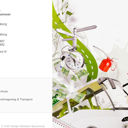
n
vervoer
mborg
mborg
 487
 482
ur.nl
nhuis
eefomgeving & Transport
© CAO Partijen Besloten Busvervoer