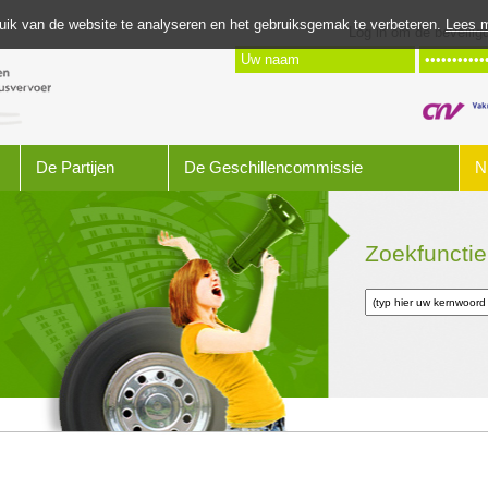
uik van de website te analyseren en het gebruiksgemak te verbeteren.
Lees m
Log in om de beveili
De Partijen
De Geschillencommissie
N
Zoekfunctie