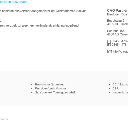
besloten busvervoer
CAO Partije
o besloten busvervoer aangemeld bij het Ministerie van Sociale
Besloten Bus
.
Boschweg 2
4105 DL Cule
een verzoek tot algemeenverbindendverklaring ingediend.
Postbus 154
4100 AD Cule
[T] 0345 - 478
[F] 0345 - 478
[@]
info@caoto
Busvervoer Nederland
CCV Exame
Pensioenfonds Vervoer
CBR
St. Keurmerk Touringcarbedrijf
Inspectie L
olofon