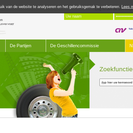
uik van de website te analyseren en het gebruiksgemak te verbeteren.
Lees m
Log in om de beveili
De Partijen
De Geschillencommissie
N
Zoekfunctie