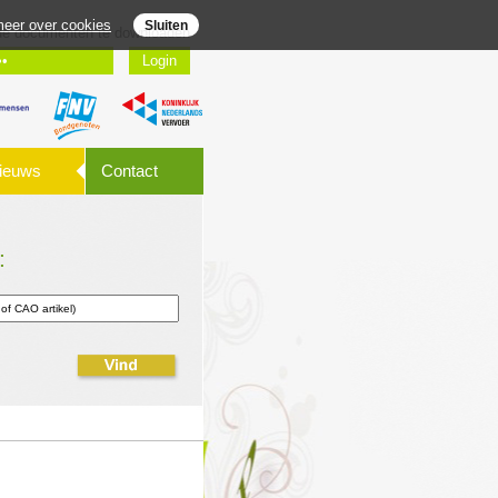
eer over cookies
Sluiten
gde documenten te downloaden
ieuws
Contact
: