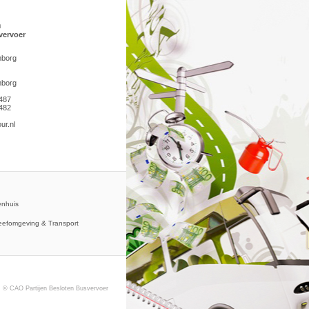
n
vervoer
mborg
mborg
 487
 482
ur.nl
nhuis
eefomgeving & Transport
© CAO Partijen Besloten Busvervoer