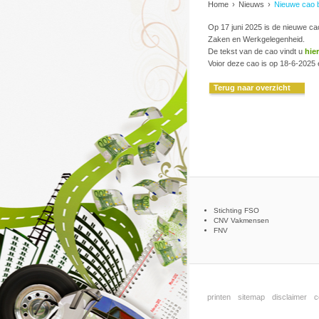
Home
›
Nieuws
›
Nieuwe cao 
Op 17 juni 2025 is de nieuwe ca
Zaken en Werkgelegenheid.
De tekst van de cao vindt u
hier
Voior deze cao is op 18-6-2025 
Terug naar overzicht
Stichting FSO
CNV Vakmensen
FNV
printen
sitemap
disclaimer
c